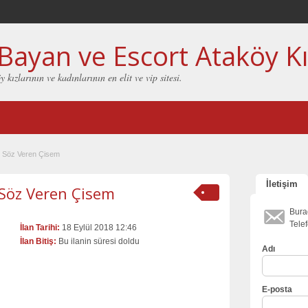
Bayan ve Escort Ataköy Kı
 kızlarının ve kadınlarının en elit ve vip sitesi.
e Söz Veren Çisem
İletişim
 Söz Veren Çisem
Bura
Tele
İlan Tarihi:
18 Eylül 2018 12:46
İlan Bitiş:
Bu ilanin süresi doldu
Adı
E-posta