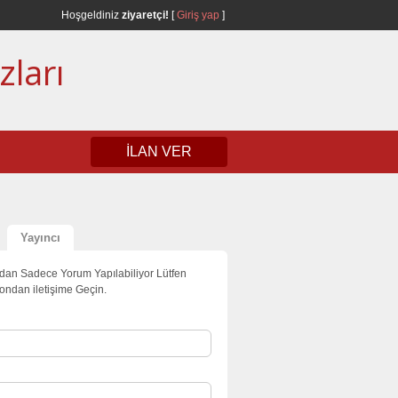
Hoşgeldiniz
ziyaretçi!
[
Giriş yap
]
zları
İLAN VER
Yayıncı
dan Sadece Yorum Yapılabiliyor Lütfen
fondan iletişime Geçin.